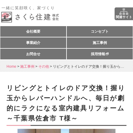
一緒に笑顔咲く、家づくり
関連サイト
会社概要
コンセプト
事業紹介
施工事例
お問合せ
採用情報
Home
>
施工事例
>
その他
>
リビングとトイレのドア交換！握り玉からレ...
リビングとトイレのドア交換！握り
玉からレバーハンドルへ、毎日が劇
的にラクになる室内建具リフォーム
～千葉県佐倉市 T様～