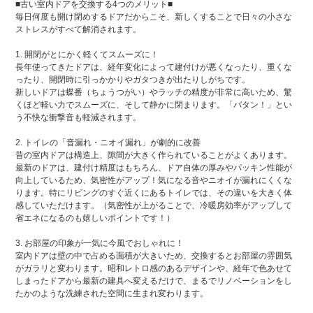
■古い室内ドアを交換する4つのメリット■
毎日何度も開け閉めするドアだからこそ、新しくすることで日々の小さな
ストレスがすべて解消されます。
1. 開閉がとにかく軽くてスムーズに！
長年使ってきたドアは、経年変化によって建付けが悪くなったり、重くな
ったり、開閉時に引っかかりやガタつきが出たりしがちです。
新しいドアは蝶番（ちょうつがい）やラッチの精度が非常に高いため、驚
くほど軽い力でスムーズに、そして静かに閉まります。「バタン！」とい
う不快な衝撃音も軽減されます。
2. トイレの「音漏れ・ニオイ漏れ」が劇的に改善
昔の室内ドアは構造上、隙間が大きく作られていることがよくあります。
最新のドアは、建付け精度はもちろん、ドア自体の厚みやパッキン性能が
向上しているため、気密性がアップ！気になる音やニオイが漏れにくくな
ります。特にリビングのすぐ近くにあるトイレでは、その違いを大きく体
感していただけます。（気密性が上がることで、冷暖房効率がアップして
省エネになるのも嬉しいポイントです！）
3. お部屋の印象が一気に今風でおしゃれに！
室内ドアは壁の中で占める面積が大きいため、交換するとお部屋の雰囲気
がガラリと変わります。昭和レトロ感のあるデザインや、経年で色あせて
しまったドアから最新の建具へ変えるだけで、まるでリノベーションをし
たかのような洗練された空間に生まれ変わります。