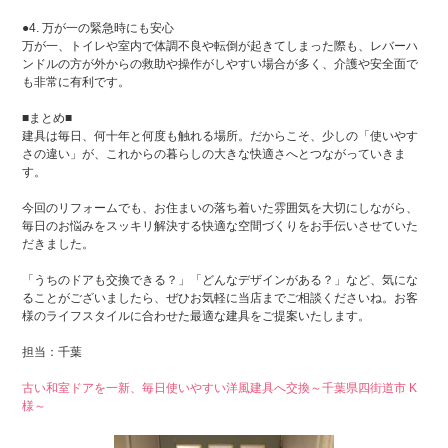
●4. 万が一の緊急時にも安心
万が一、トイレや室内で体調不良や転倒が起きてしまった際も、レバーハ
ンドルの方が外からの救助や操作がしやすい場合が多く、介護や安全面で
も非常に有利です。
■まとめ■
建具は毎日、何十年と何度も触れる場所。だからこそ、少しの「使いやす
さの違い」が、これからの暮らしの大きな快適さへとつながっていきま
す。
今回のリフォームでも、お住まいの落ち着いた雰囲気を大切にしながら、
毎日のお悩みをスッキリ解決する快適な空間づくりをお手伝いさせていた
だきました。
「うちのドアも交換できる？」「どんなデザインがある？」など、気にな
ることがございましたら、ぜひお気軽に当店までご相談くださいね。お客
様のライフスタイルに合わせた最適な建具をご提案いたします。
担当：千葉
古い和室ドアを一新、毎日使いやすい洋風建具へ交換～千葉県四街道市 K
様～