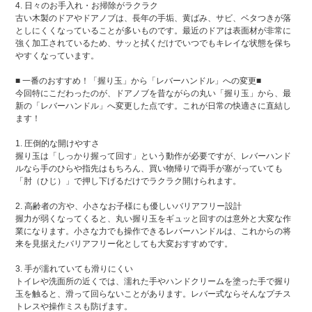
4. 日々のお手入れ・お掃除がラクラク
古い木製のドアやドアノブは、長年の手垢、黄ばみ、サビ、ベタつきが落
としにくくなっていることが多いものです。最近のドアは表面材が非常に
強く加工されているため、サッと拭くだけでいつでもキレイな状態を保ち
やすくなっています。
■ 一番のおすすめ！「握り玉」から「レバーハンドル」への変更■
今回特にこだわったのが、ドアノブを昔ながらの丸い「握り玉」から、最
新の「レバーハンドル」へ変更した点です。これが日常の快適さに直結し
ます！
1. 圧倒的な開けやすさ
握り玉は「しっかり握って回す」という動作が必要ですが、レバーハンド
ルなら手のひらや指先はもちろん、買い物帰りで両手が塞がっていても
「肘（ひじ）」で押し下げるだけでラクラク開けられます。
2. 高齢者の方や、小さなお子様にも優しいバリアフリー設計
握力が弱くなってくると、丸い握り玉をギュッと回すのは意外と大変な作
業になります。小さな力でも操作できるレバーハンドルは、これからの将
来を見据えたバリアフリー化としても大変おすすめです。
3. 手が濡れていても滑りにくい
トイレや洗面所の近くでは、濡れた手やハンドクリームを塗った手で握り
玉を触ると、滑って回らないことがあります。レバー式ならそんなプチス
トレスや操作ミスも防げます。