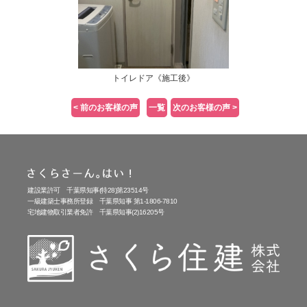
トイレドア《施工後》
< 前のお客様の声
一覧
次のお客様の声 >
建設業許可 千葉県知事(特28)第23514号
一級建築士事務所登録 千葉県知事 第1-1806-7810
宅地建物取引業者免許 千葉県知事(2)16205号