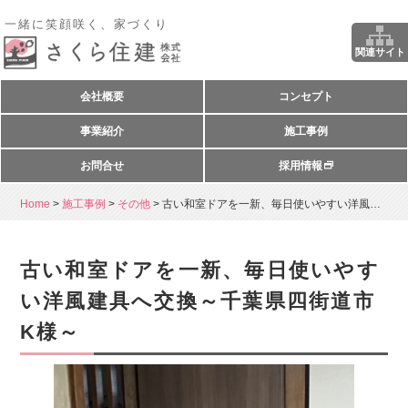
一緒に笑顔咲く、家づくり
関連サイト
会社概要
コンセプト
事業紹介
施工事例
お問合せ
採用情報
Home
>
施工事例
>
その他
>
古い和室ドアを一新、毎日使いやすい洋風建...
古い和室ドアを一新、毎日使いやす
い洋風建具へ交換～千葉県四街道市
K様～