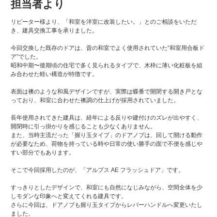
担当者より
リピーター様より、「和室を洋室に改装したい。」とのご相談をいただ
き、建具交換工事を承りました。
今回交換した既存のドアは、昔の和室でよく使用されていた“和室用合板ド
ア”でした。
昭和中期〜後期頃の住宅で多く見られるタイプで、木枠に薄い化粧板を組
み合わせた軽い構造が特徴です。
表面は襖のような和風デザインですが、実際は蝶番で開閉する開き戸とな
っており、和室に合わせた襖調の仕上げが採用されていました。
長年使用されてきた建具は、経年による反りや建付けのズレが出やすく、
開閉時に引っ掛かりを感じることも少なくありません。
また、当時主流だった「握り玉タイプ」のドアノブは、回して開ける動作
が必要なため、荷物を持っている時や日常の使い勝手の面で不便を感じや
すい部分でもあります。
そこで今回採用したのが、「アルプス AE フラッシュドア」です。
すっきりとしたデザインで、和室にも自然になじみながら、空間全体を少
しモダンな印象へと変えてくれる建具です。
さらに今回は、ドアノブも握り玉タイプからレバーハンドルへ変更いたし
ました。