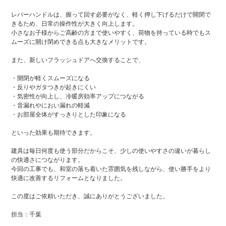
レバーハンドルは、握って回す必要がなく、軽く押し下げるだけで開閉で
きるため、日常の操作性が大きく向上します。
小さなお子様からご高齢の方まで使いやすく、荷物を持っている時でもス
ムーズに開け閉めできる点も大きなメリットです。
また、新しいフラッシュドアへ交換することで、
・開閉が軽くスムーズになる
・反りやガタつきが起きにくい
・気密性が向上し、冷暖房効率アップにつながる
・音漏れやにおい漏れの軽減
・お部屋全体がすっきりとした印象になる
といった効果も期待できます。
建具は毎日何度も使う部分だからこそ、少しの使いやすさの違いが暮らし
の快適さにつながります。
今回の工事でも、和室の落ち着いた雰囲気を残しながら、使い勝手をより
快適に改善するリフォームとなりました。
この度はご依頼いただき、誠にありがとうございました。
担当：千葉