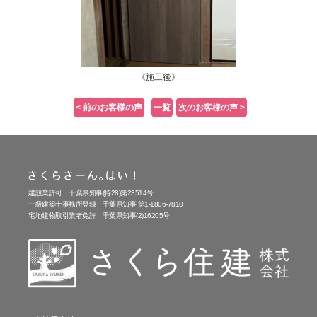
《施工後》
< 前のお客様の声
一覧
次のお客様の声 >
建設業許可 千葉県知事(特28)第23514号
一級建築士事務所登録 千葉県知事 第1-1806-7810
宅地建物取引業者免許 千葉県知事(2)16205号