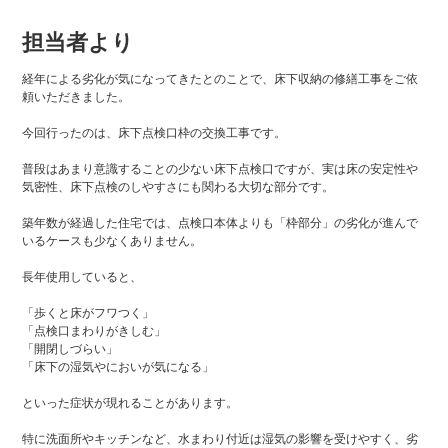
担当者より
経年による劣化が気になってきたとのことで、床下収納の修繕工事をご依
頼いただきました。
今回行ったのは、床下点検口枠の交換工事です。
普段はあまり意識することの少ない床下点検口ですが、実は床の安定性や
気密性、床下点検のしやすさにも関わる大切な部分です。
築年数が経過した住宅では、点検口本体よりも「枠部分」の劣化が進んで
いるケースも少なくありません。
長年使用していると、
「歩くと床がフワつく」
「点検口まわりがきしむ」
「開閉しづらい」
「床下の湿気やにおいが気になる」
といった症状が現れることがあります。
特に洗面所やキッチンなど、水まわり付近は湿気の影響を受けやすく、劣