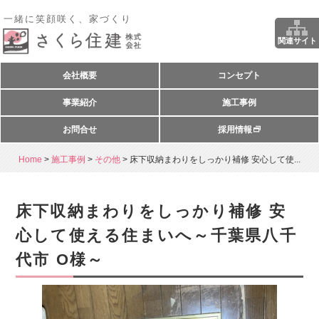
一緒に笑顔咲く、家づくり
関連サイト
会社概要
コンセプト
事業紹介
施工事例
お問合せ
採用情報
Home
>
施工事例
>
その他
>
床下収納まわりをしっかり補修 安心して使...
床下収納まわりをしっかり補修 安
心して使える住まいへ～千葉県八千
代市 O様～