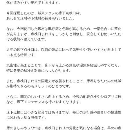
化が進みやすい場所でもあります。
今回採用したのは、城東テクノの床下点検口枠。
あわせて床材や下地材の補修も行いました。
なお、今回使用した床材は既存床と色味が異なるため、一部色合いに変化
がありますが、点検口まわりをしっかりと補修し、安心してお使いいただ
ける状態へ整えています。
近年の床下点検口は、以前の製品に比べて気密性や使いやすさが向上して
いる点も特長です。
気密性が高まることで、床下から上がる冷気や湿気を軽減しやすくなり、
特に冬場の底冷え対策にもつながります。
また、点検口まわりの固定力が改善されることで、床鳴りやたわみの軽減
が期待できるのもメリットのひとつです。
さらに、開閉のしやすさも向上するため、今後の配管点検やシロアリ点検
など、床下メンテナンスも行いやすくなります。
床下点検口は小さな部分ではありますが、毎日の歩行感や住まいの快適性
に関わる大切な設備です。
床のきしみやフワつき、点検口まわりの劣化が気になる場合は、早めの点