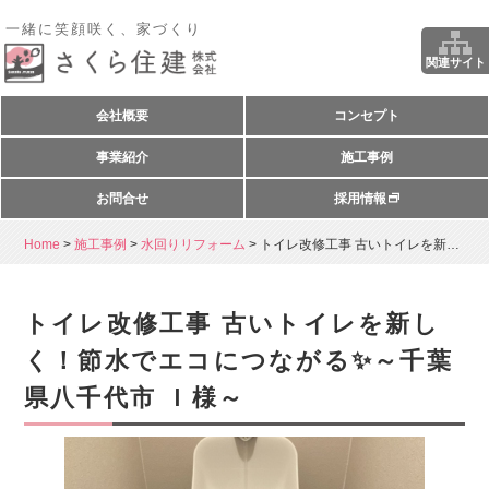
一緒に笑顔咲く、家づくり
関連サイト
会社概要
コンセプト
事業紹介
施工事例
お問合せ
採用情報
Home
>
施工事例
>
水回りリフォーム
>
トイレ改修工事 古いトイレを新しく！節水...
トイレ改修工事 古いトイレを新し
く！節水でエコにつながる✨～千葉
県八千代市 Ｉ様～