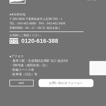
●本社所在地
〒285-0846 千葉県佐倉市上志津1790－1
TEL：
043-461-8888
FAX：
043-461-5608
営業時間9：00～17：00/ 日･祝日を除く
お気軽にご相談ください。
0120-616-388
●アクセス
・最寄り駅：京成電鉄志津駅 北口 徒歩5分
・296号線（成田街道）沿い
・駐輪スペース有
・駐車場（12台）有
お問い合わせフォームへ
MAP