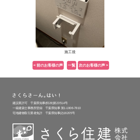
施工後
< 前のお客様の声
一覧
次のお客様の声 >
建設業許可 千葉県知事(特28)第23514号
一級建築士事務所登録 千葉県知事 第1-1806-7810
宅地建物取引業者免許 千葉県知事(2)16205号