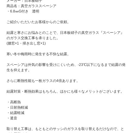
メーカー：日本板硝子
商品名：真空ガラススペーシア
・6.8㎜G付き 透明
ご紹介いただいたお客様からのご依頼。
結露と寒さにお悩みとのことで、日本板硝子の真空ガラス『スペーシア』
のガラス交換工事を承りました。
(腰窓×1・掃き出し窓×1)
寒い冬や梅雨時に発生する不快な結露。
スペーシアは外気の影響を受けにくいため、-23℃以下になるまで結露の発
生を抑えます。
さらに断熱性能も一枚ガラスの4倍あります。
結露対策・断熱効果はもちろん、ほかにも様々なメリットがございます。
・高断熱
・日射熱軽減
・結露軽減
・遮音
取り替え工事は、もともとのサッシのガラスを取り替えるだけなので、と