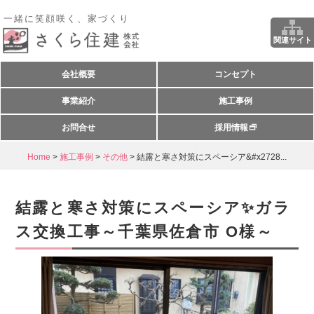
一緒に笑顔咲く、家づくり
関連サイト
会社概要
コンセプト
事業紹介
施工事例
お問合せ
採用情報
Home
>
施工事例
>
その他
>
結露と寒さ対策にスペーシア&#x2728...
結露と寒さ対策にスペーシア✨ガラ
ス交換工事～千葉県佐倉市 O様～