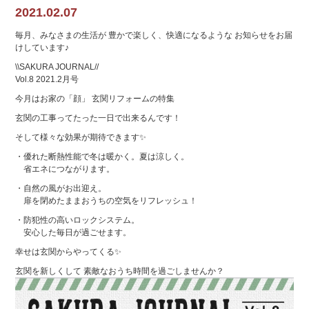
2021.02.07
毎月、みなさまの生活が 豊かで楽しく、快適になるような お知らせをお届
けしています♪
\\SAKURA JOURNAL//
Vol.8 2021.2月号
今月はお家の「顔」 玄関リフォームの特集
玄関の工事ってたった一日で出来るんです！
そして様々な効果が期待できます✨
・優れた断熱性能で冬は暖かく。夏は涼しく。
省エネにつながります。
・自然の風がお出迎え。
扉を閉めたままおうちの空気をリフレッシュ！
・防犯性の高いロックシステム。
安心した毎日が過ごせます。
幸せは玄関からやってくる✨
玄関を新しくして 素敵なおうち時間を過ごしませんか？