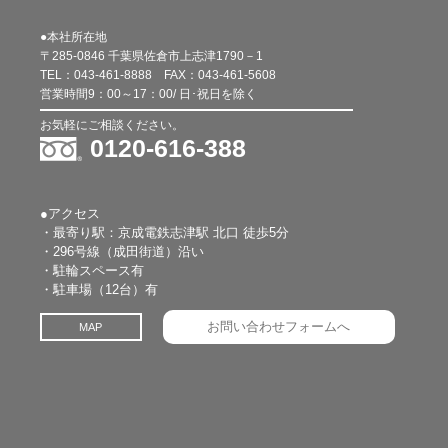
●本社所在地
〒285-0846 千葉県佐倉市上志津1790－1
TEL：
043-461-8888
FAX：
043-461-5608
営業時間9：00～17：00/ 日･祝日を除く
お気軽にご相談ください。
0120-616-388
●アクセス
・最寄り駅：京成電鉄志津駅 北口 徒歩5分
・296号線（成田街道）沿い
・駐輪スペース有
・駐車場（12台）有
お問い合わせフォームへ
MAP