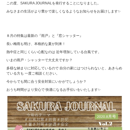
この度、SAKURA JOURNALを発行することになりました。
みなさまの生活がより豊かで楽しくなるようなお知らせをお届けします✨
８月の特集は最新の『雨戸』と『窓シャッター』
長い梅雨も明け、本格的な夏が到来！
熱中症と同じくらい心配なのは 近年増加している台風です。
いまの雨戸・シャッターで大丈夫ですか？
多様な納まりに対応しているので 自分の家にはつけられないと、あきらめ
ている方も 一度ご相談ください。
今からでも間に合う安全対策にいかがでしょうか？
おうち時間がより安心で 快適になるお手伝いをいたします✨