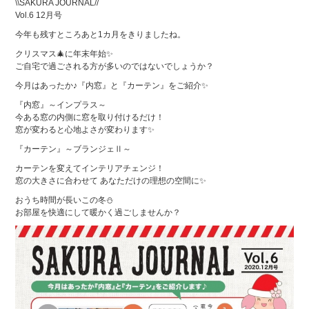
\\SAKURA JOURNAL//
Vol.6 12月号
今年も残すところあと1カ月をきりましたね。
クリスマス🎄に年末年始✨
ご自宅で過ごされる方が多いのではないでしょうか？
今月はあったか♪『内窓』と『カーテン』をご紹介✨
『内窓』～インプラス～
今ある窓の内側に窓を取り付けるだけ！
窓が変わると心地よさが変わります✨
『カーテン』～ブランジェⅡ～
カーテンを変えてインテリアチェンジ！
窓の大きさに合わせて あなただけの理想の空間に✨
おうち時間が長いこの冬⛄
お部屋を快適にして暖かく過ごしませんか？