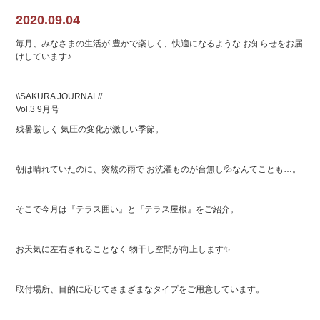
2020.09.04
毎月、みなさまの生活が 豊かで楽しく、快適になるような お知らせをお届
けしています♪
\\SAKURA JOURNAL//
Vol.3 9月号
残暑厳しく 気圧の変化が激しい季節。
朝は晴れていたのに、突然の雨で お洗濯ものが台無し💦なんてことも…。
そこで今月は『テラス囲い』と『テラス屋根』をご紹介。
お天気に左右されることなく 物干し空間が向上します✨
取付場所、目的に応じてさまざまなタイプをご用意しています。