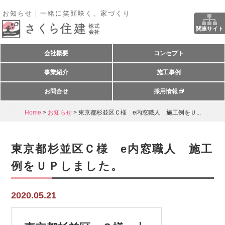
お知らせ｜一緒に笑顔咲く、家づくり
関連サイト
会社概要
コンセプト
事業紹介
施工事例
お問合せ
採用情報
Home
>
お知らせ
>
東京都杉並区Ｃ様 e内窓職人 施工例をＵ...
東京都杉並区Ｃ様 e内窓職人 施工
例をＵＰしました。
2020.05.21