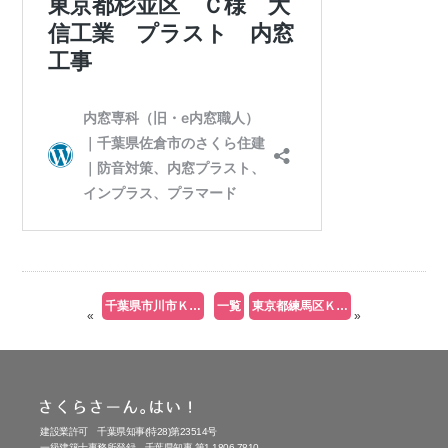
千葉県市川市Ｋ様 e内窓職人 施工例ＵＰしました。
一覧
東京都練馬区Ｋ様 サッシ交換 カバー工法施工例をＵＰしました。
«
»
建設業許可 千葉県知事(特28)第23514号
一級建築士事務所登録 千葉県知事 第1-1806-7810