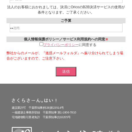
法人のお客様におかれましては、決済にOricoのB2B決済サービスの使用が
条件となります。ご了承ください。
ご予算
個人情報保護ポリシー／サービス利用規約への同意
※
プライバシーポリシー
に同意する
弊社からのメールが、『迷惑メールフォルダ』へ振り分けられてしまう場
合がございますので、ご注意下さい。
建設業許可 千葉県知事(特28)第23514号
一級建築士事務所登録 千葉県知事 第1-1806-7810
宅地建物取引業者免許 千葉県知事(2)16205号